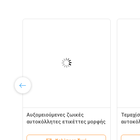
Αυξομειούμενες ζωικές
Τεμαχίσ
αυτοκόλλητες ετικέττες μορφής
αυτοκόλ
ν
κουνελιών για Scrapbooking με
σφουγγ
ών
την περιστροφική εκτύπωση
ετικεττ