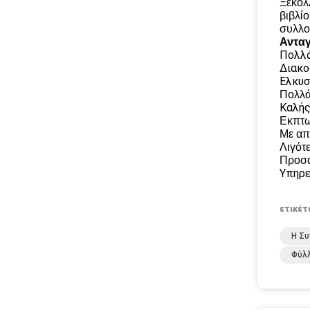
Ξεκολ
βιβλίο
συλλο
Ανταγ
Πολλ
Διακο
Ελκυσ
Πολλά
Καλής
Εκπτω
Με απ
Λιγότ
Προσα
Υπηρε
ετικέτ
Η Συ
Φύλ