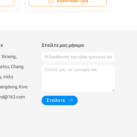
Καλύτερη Τιμή
αυτοκόλλητες ετικέττες σας με
το PVC
τε
Στείλτε μας μήνυμα
 Xinxing.,
atou, Chang
, πόλη
angdong, Κίνα
wind@163.com
Στείλετε