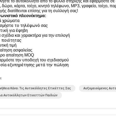
λήστε το αυτοκόλλητο από το φύλλο στήριξης και εφαρμόστε σε 
, δώρο, κάρτα, τοίχο, κινητό τηλέφωνο, MP3, γραφείο, τοίχο, πα
γής διατίθενται επίσης για τη συλλογή σας!
ωνιστικό πλεονέκτημα:
ά χρώματα
σμήστε το τηλέφωνό σας
τική για έφηβη
 σχέδια και χαρακτήρα για την επιλογή
 ποιότητας
τική τιμή
αίτηση ασφαλείας
ερο απαίτηση MOQ
ρμόστε την υποδοχή του σχεδιασμού
σία εξυπηρέτησης μετά την πώληση
α:
νήθεια Κάνει Τις Αυτοκόλλητες Ετικέττες Σας
Αυξομειούμενες Αυτ
λα Αυτοκόλλητων Ετικεττών Παιδιών