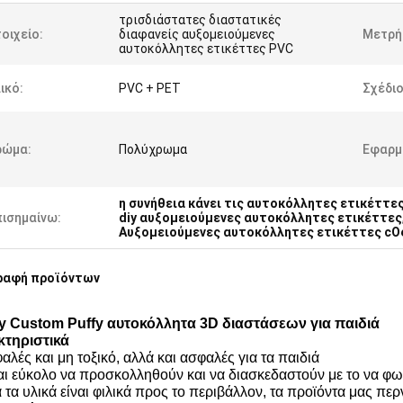
τρισδιάστατες διαστατικές
οιχείο:
διαφανείς αυξομειούμενες
Μετρή
αυτοκόλλητες ετικέττες PVC
ικό:
PVC + PET
Σχέδιο
ρώμα:
Πολύχρωμα
Εφαρμ
η συνήθεια κάνει τις αυτοκόλλητες ετικέττε
πισημαίνω:
diy αυξομειούμενες αυτοκόλλητες ετικέττες
Αυξομειούμενες αυτοκόλλητες ετικέττες cOe
ραφή προϊόντων
y Custom Puffy αυτοκόλλητα 3D διαστάσεων για παιδιά
τηριστικά
αλές και μη τοξικό, αλλά και ασφαλές για τα παιδιά
ναι εύκολο να προσκολληθούν και να διασκεδαστούν με το να φ
α τα υλικά είναι φιλικά προς το περιβάλλον, τα προϊόντα μας 