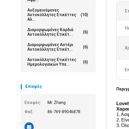
Αυξομειούμενες
Στ
Αυτοκόλλητες Ετικέττες
(10)
Αλ...
Υλ
Διαμορφωμένες Καρδιά
(6)
Αυτοκόλλητες Ετικέτ...
Διαμορφωμένες Αστέρι
(6)
Χ
Αυτοκόλλητες Ετικέτ...
Αυτοκόλλητες Ετικέττες
(6)
Ημερολογιακών Υπε...
Ε
Επαφές
Περιγ
Επαφές:
Mr. Zhang
Lovel
Χαρακ
Φαξ:
86-769-89046878
1. Ασφ
2. Εί
3. Όλ