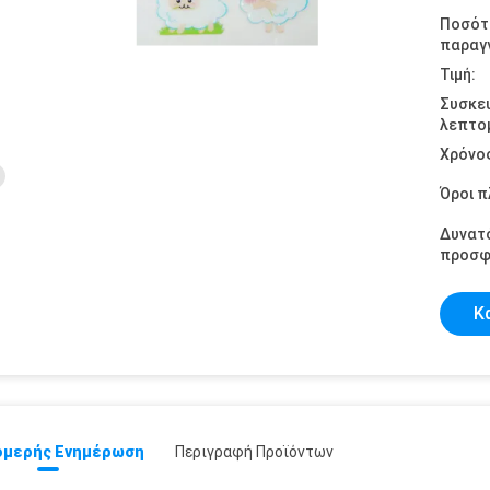
Ποσότ
παραγγ
Τιμή:
Συσκε
λεπτομ
Χρόνο
Όροι 
Δυνατ
προσφ
Κ
μερής Ενημέρωση
Περιγραφή Προϊόντων