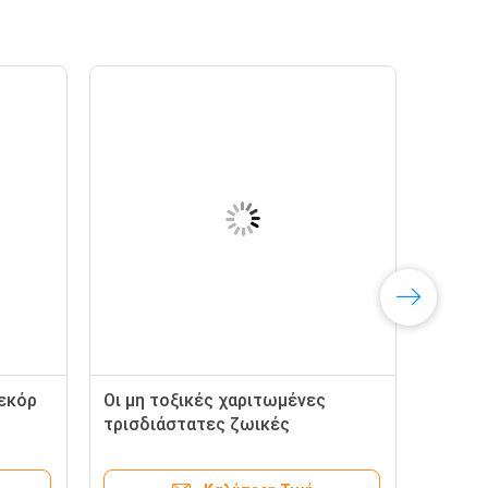
εκόρ
Οι μη τοξικές χαριτωμένες
τρισδιάστατες ζωικές
αυτοκόλλητες ετικέττες,
συνήθεια κάνουν τις