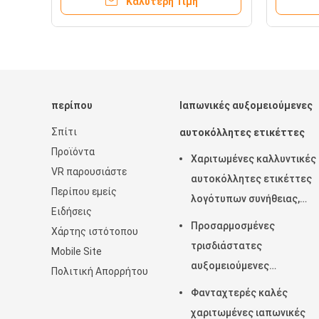
Καλύτερη Τιμή
γραφεί
τοίχος
περίπου
Ιαπωνικές αυξομειούμενες
Σπίτι
αυτοκόλλητες ετικέττες
Προϊόντα
Χαριτωμένες καλλυντικές
VR παρουσιάστε
αυτοκόλλητες ετικέττες
Περίπου εμείς
λογότυπων συνήθειας,
Ειδήσεις
τρισδιάστατες χαριτωμέν
Προσαρμοσμένες
Χάρτης ιστότοπου
μικρές αυτοκόλλητες
τρισδιάστατες
Mobile Site
ετικέττες μορφών ως δώ
αυξομειούμενες
Πολιτική Απορρήτου
αυτοκόλλητες ετικέττες,
Φανταχτερές καλές
αστείες αυξομειούμενες
χαριτωμένες ιαπωνικές