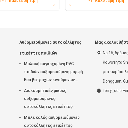
Καλύτερη Τιμή
Καλύτερη Τιμή
ο/προσαρμοσμένο το
τρισδιάστατο
 λογότυπο
Αυξομειούμενες αυτοκόλλητες
Μας ακολουθήσ
Νο 16, δρόμος
ετικέττες παιδιών
Κοινότητα Sh
Μαλακή συγκεχυμένη PVC
παιδιών αυξομειούμενη μορφή
μια κωμόπολη
Eco βατράχων κινούμενων
Dongguan, Gu
ες
σχεδίων αυτοκόλλητων
Διακοσμητικές μικρές
terry_color
ετικεττών ανοικτό πράσινο
αυξομειούμενες
ρο
φιλικό
αυτοκόλλητες ετικέττες
Birdie, μαλακές ασφαλείς
Μπλε καλές αυξομειούμενες
αυτοκόλλητες ετικέττες
αυτοκόλλητες ετικέττες