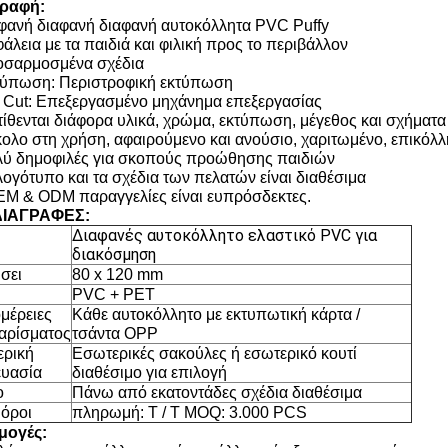
γραφή:
αφανή διαφανή διαφανή αυτοκόλλητα PVC Puffy
άλεια με τα παιδιά και φιλική προς το περιβάλλον
οσαρμοσμένα σχέδια
τύπωση: Περιστροφική εκτύπωση
e Cut: Επεξεργασμένο μηχάνημα επεξεργασίας
ατίθενται διάφορα υλικά, χρώμα, εκτύπωση, μέγεθος και σχήματα
κολο στη χρήση, αφαιρούμενο και ανούσιο, χαριτωμένο, επικόλ
λύ δημοφιλές για σκοπούς προώθησης παιδιών
λογότυπο και τα σχέδια των πελατών είναι διαθέσιμα
EM & ODM παραγγελίες είναι ευπρόσδεκτες.
ΙΑΓΡΑΦΕΣ:
Διαφανές αυτοκόλλητο ελαστικό PVC για
διακόσμηση
σει
80 x 120 mm
PVC + ΡΕΤ
μέρειες
Κάθε αυτοκόλλητο με εκτυπωτική κάρτα /
αρίσματος
τσάντα OPP
ρική
Εσωτερικές σακούλες ή εσωτερικό κουτί
υασία
διαθέσιμο για επιλογή
ο
Πάνω από εκατοντάδες σχέδια διαθέσιμα
 όροι
πληρωμή: T / T MOQ: 3.000 PCS
μογές: