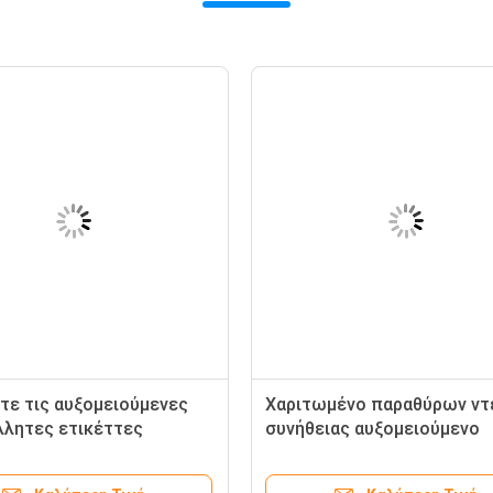
τε τις αυξομειούμενες
Χαριτωμένο παραθύρων ντ
λητες ετικέττες
συνήθειας αυξομειούμενο
αριών αυτοκόλλητων
ιαπωνικό ύφος σχεδίου
ών ψαριών για το
αυτοκόλλητων ετικεττών