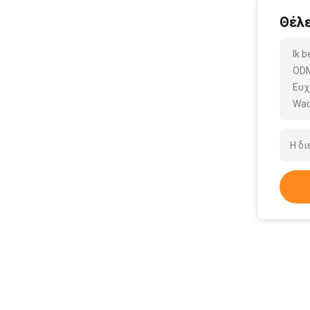
Θέλε
Ik 
ODM
Ευχ
Wac