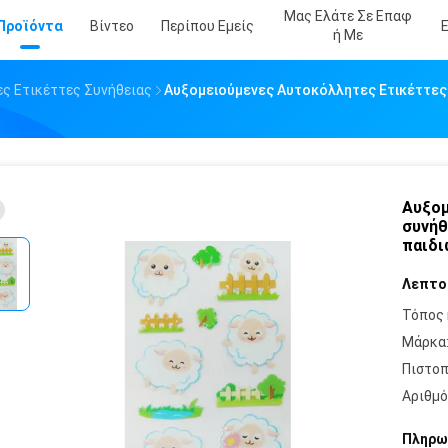
Μας Ελάτε Σε Επαφ
Προϊόντα
Βίντεο
Περίπου Εμείς
Ή Με
ς Ετικέττες Συνήθειας
Αυξομειούμενες Αυτοκόλλητες Ετικέττες 
Αυξομ
συνήθ
παιδι
Λεπτο
Τόπος 
Μάρκα
Πιστοπ
Αριθμό
Πληρω