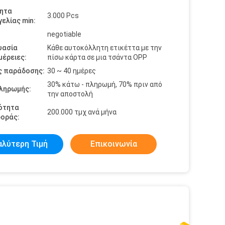
ητα
3.000 Pcs
ελίας min:
negotiable
υασία
Κάθε αυτοκόλλητη ετικέττα με την
έρειες:
πίσω κάρτα σε μια τσάντα OPP
ς παράδοσης:
30 ~ 40 ημέρες
30% κάτω - πληρωμή, 70% πριν από
πληρωμής:
την αποστολή
ότητα
200.000 τμχ ανά μήνα
οράς:
αλύτερη Τιμή
Επικοινωνία