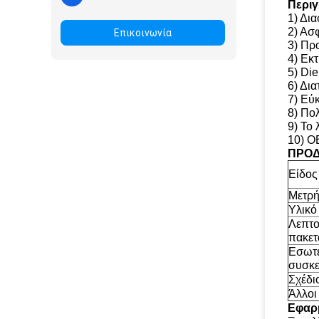
Περι
1) Δι
2) Ασφ
Επικοινωνία
3) Πρ
4) Εκ
5) Di
6) Δι
7) Εύ
8) Πο
9) Το 
10) O
ΠΡΟΔ
Είδος
Μετρή
Υλικό
Λεπτο
πακετ
Εσωτε
συσκε
Σχέδι
Άλλοι
Εφαρ