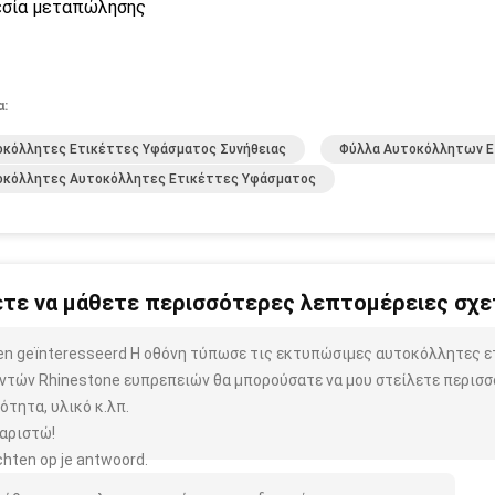
σία μεταπώλησης
α:
οκόλλητες Ετικέττες Υφάσματος Συνήθειας
Φύλλα Αυτοκόλλητων Ε
οκόλλητες Αυτοκόλλητες Ετικέττες Υφάσματος
τε να μάθετε περισσότερες λεπτομέρειες σχετ
ben geïnteresseerd Η οθόνη τύπωσε τις εκτυπώσιμες αυτοκόλλητες
ντών Rhinestone ευπρεπειών θα μπορούσατε να μου στείλετε περισσ
ότητα, υλικό κ.λπ.
αριστώ!
hten op je antwoord.