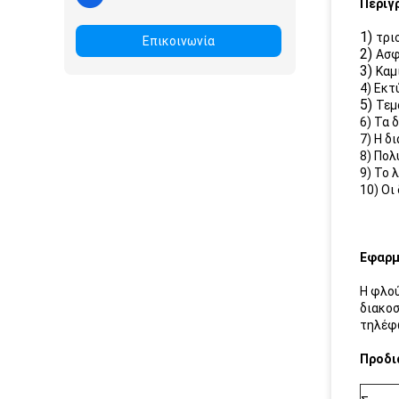
Περιγ
1)
τρι
Επικοινωνία
2)
Ασφ
3)
Καμ
4) Εκ
5)
Τεμ
6) Τα 
7) Η δ
8) Πολ
9) Το 
10) Οι
Εφαρμ
Η φλού
διακοσ
τηλέφω
Προδι