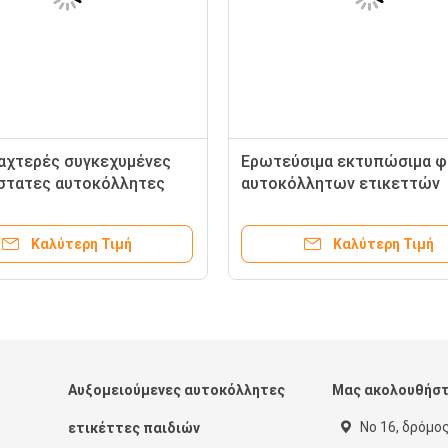
αχτερές συγκεχυμένες
Ερωτεύσιμα εκτυπώσιμα φ
στατες αυτοκόλλητες
αυτοκόλλητων ετικεττών
ες πεταλούδων, κάνουν
κοριτσιών, αυτοκόλλητες
λα αυτοκόλλητων
ετικέττες παγωτού τοίχω
Καλύτερη Τιμή
Καλύτερη Τιμή
ών συνήθειάς σας
παιδιών
Αυξομειούμενες αυτοκόλλητες
Μας ακολουθήσ
Νο 16, δρόμος
ετικέττες παιδιών