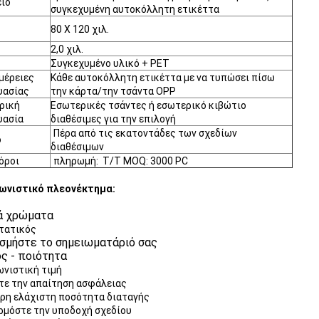
είο
συγκεχυμένη αυτοκόλλητη ετικέττα
80 X 120 χιλ.
2,0 χιλ.
Συγκεχυμένο υλικό + PET
μέρειες
Κάθε αυτοκόλλητη ετικέττα με να τυπώσει πίσω
υασίας
την κάρτα/την τσάντα OPP
ρική
Εσωτερικές τσάντες ή εσωτερικό κιβώτιο
υασία
διαθέσιμες για την επιλογή
Πέρα από τις εκατοντάδες των σχεδίων
ο
διαθέσιμων
όροι
πληρωμή: T/T MOQ: 3000 PC
ωνιστικό πλεονέκτημα:
ά χρώματα
τατικός
σμήστε το σημειωματάριό σας
ς - ποιότητα
νιστική τιμή
τε την απαίτηση ασφάλειας
ρη ελάχιστη ποσότητα διαταγής
ρμόστε την υποδοχή σχεδίου