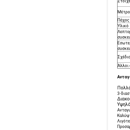
Στοιχ
Μέτρο
Πάχος
Υλικό
Λεπτο
συσκε
Εσωτε
συσκε
Σχέδι
Άλλοι 
Ανταγ
Πολλ
3-διασ
Διακο
Υψηλό
Ανταγω
Καλύψ
Λιγότε
Προσα