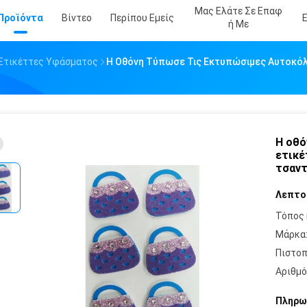
Μας Ελάτε Σε Επαφ
Προϊόντα
Βίντεο
Περίπου Εμείς
Ή Με
Ετικέττες Υφάσματος
Η Οθόνη Τύπωσε Τις Εκτυπώσιμες Αυτοκό
Η οθό
ετικέ
τσαντ
Λεπτο
Τόπος 
Μάρκα
Πιστοπ
Αριθμό
Πληρω