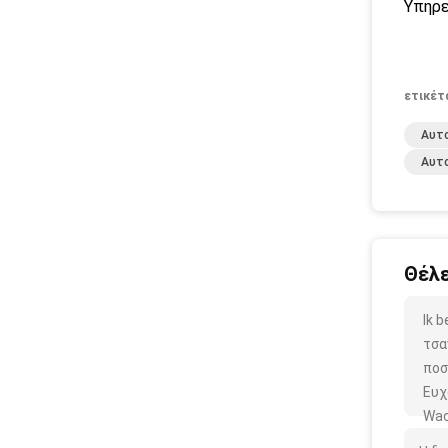
Υπηρε
ετικέτ
Αυτ
Αυτ
Θέλε
Ik 
τσα
ποσ
Ευχ
Wac