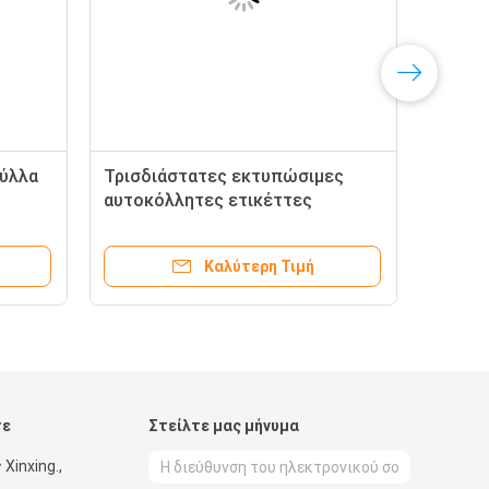
ύλλα
Τρισδιάστατες εκτυπώσιμες
αυτοκόλλητες ετικέττες
υφάσματος χαρτικών με
ν των
διακοσμητικό όμορφο Rhinestone
Καλύτερη Τιμή
τε
Στείλτε μας μήνυμα
 Xinxing.,