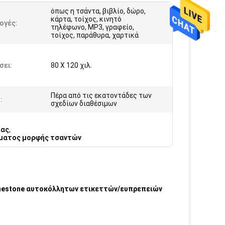
όπως η τσάντα, βιβλίο, δώρο,
κάρτα, τοίχος, κινητό
ογές:
τηλέφωνο, MP3, γραφείο,
τοίχος, παράθυρα, χαρτικά
σει:
80 X 120 χιλ.
Πέρα από τις εκατοντάδες των
:
σχεδίων διαθέσιμων
ιας
,
ματος μορφής τσαντών
nestone αυτοκόλλητων ετικεττών/ευπρεπειών