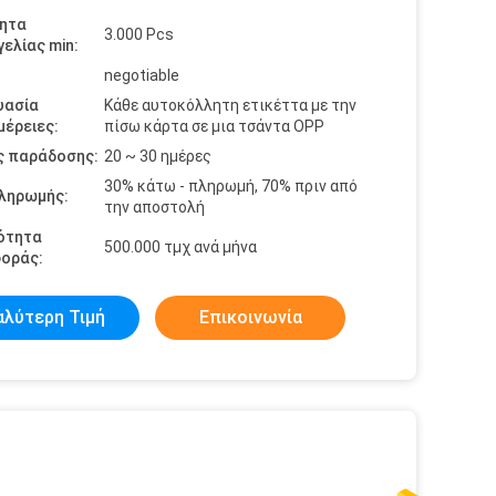
ητα
3.000 Pcs
ελίας min:
negotiable
υασία
Κάθε αυτοκόλλητη ετικέττα με την
έρειες:
πίσω κάρτα σε μια τσάντα OPP
ς παράδοσης:
20 ~ 30 ημέρες
30% κάτω - πληρωμή, 70% πριν από
πληρωμής:
την αποστολή
ότητα
500.000 τμχ ανά μήνα
οράς:
αλύτερη Τιμή
Επικοινωνία