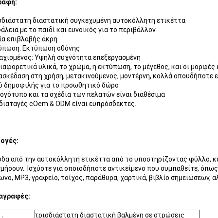
ραφή:
σδιάστατη διαστατική συγκεχυμένη αυτοκόλλητη ετικέττα
άλεια με το παιδί και ευνοϊκός για το περιβάλλον
ία επιβλαβής άκρη
τύπωση: Εκτύπωση οθόνης
αχισμένος: Υψηλή συχνότητα επεξεργασμένη
διαφορετικά υλικά, το χρώμα, η εκτύπωση, το μέγεθος, και οι μορφές 
ιασκέδαση στη χρήση, μετακινούμενος, μοντέρνη, κολλά οπουδήποτε 
ύ δημοφιλής για το προωθητικό δώρο
λογότυπο και τα σχέδια των πελατών είναι διαθέσιμα
 διαταγές cOem & ODM είναι ευπρόσδεκτες.
ογές:
δα από την αυτοκόλλητη ετικέττα από το υποστηρίζοντας φύλλο, και
μήσουν. Ισχύστε για οποιοδήποτε αντικείμενο που συμπαθείτε, όπως η
νο, MP3, γραφείο, τοίχος, παράθυρα, χαρτικά, βιβλίο σημειώσεων, 
αγραφές:
τρισδιάστατη διαστατική βαλμένη σε στρώσεις