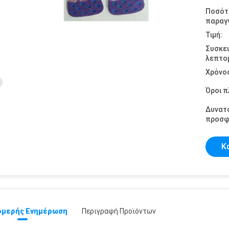
Ποσότ
παραγγ
Τιμή:
Συσκε
λεπτομ
Χρόνο
Όροι 
Δυνατ
προσφ
Κ
μερής Ενημέρωση
Περιγραφή Προϊόντων