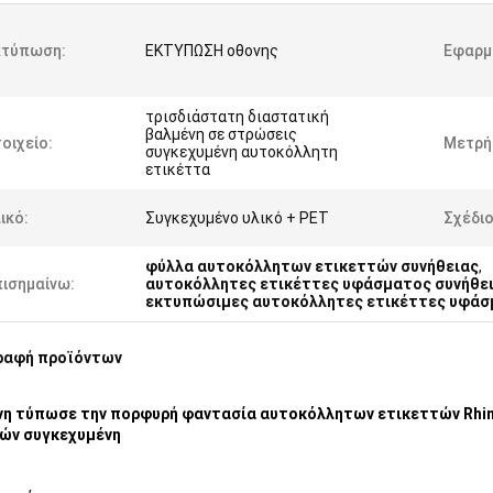
κτύπωση:
ΕΚΤΥΠΩΣΗ οθονης
Εφαρμ
τρισδιάστατη διαστατική
βαλμένη σε στρώσεις
οιχείο:
Μετρή
συγκεχυμένη αυτοκόλλητη
ετικέττα
ικό:
Συγκεχυμένο υλικό + PET
Σχέδιο
φύλλα αυτοκόλλητων ετικεττών συνήθειας
,
πισημαίνω:
αυτοκόλλητες ετικέττες υφάσματος συνήθε
εκτυπώσιμες αυτοκόλλητες ετικέττες υφάσ
ραφή προϊόντων
νη τύπωσε την πορφυρή φαντασία αυτοκόλλητων ετικεττών Rhi
ών συγκεχυμένη