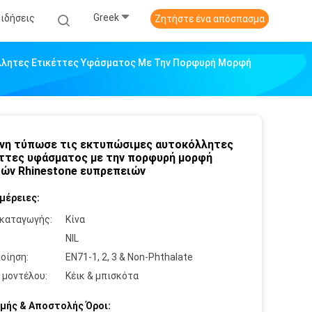
Greek
Ειδήσεις
Ζητήστε ένα απόσπασμα
λλητες Ετικέττες Υφάσματος Με Την Πορφυρή Μορφή
νη τύπωσε τις εκτυπώσιμες αυτοκόλλητες
ττες υφάσματος με την πορφυρή μορφή
ών Rhinestone ευπρεπειών
μέρειες:
καταγωγής:
Κίνα
:
NIL
οίηση:
EN71-1, 2, 3 & Non-Phthalate
 μοντέλου:
Κέικ & μπισκότα
μής & Αποστολής Όροι: