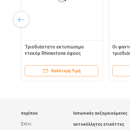
Τρισδιάστατο εκτυπώσιμο
Οι φαντ
ντεκόρ Rhinestone ύφους
τρισδιά
φραουλών αυτοκόλλητων
ετικέττ
ετικεττών υφάσματος παιδιών
τα φύλ
Καλύτερη Τιμή
κόκκινου χρώματος
ετικεττ
περίπου
Ιαπωνικές αυξομειούμενες
Σπίτι
αυτοκόλλητες ετικέττες